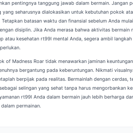
nkan pentingnya tanggung jawab dalam bermain. Jangan p
yang seharusnya dialokasikan untuk kebutuhan pokok ata
. Tetapkan batasan waktu dan finansial sebelum Anda mulai
dengan disiplin. Jika Anda merasa bahwa aktivitas bermai
 atau kesehatan rt99l mental Anda, segera ambil langkah 
iperlukan.
ok of Madness Roar tidak menawarkan jaminan keuntungan. 
enuhnya bergantung pada keberuntungan. Nikmati visualnya
taplah berpijak pada realitas. Bermainlah dengan cerdas, t
i sebagai selingan yang sehat tanpa harus mengorbankan ke
amanan rt99l Anda dalam bermain jauh lebih berharga dar
i dalam permainan.