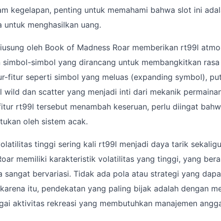
am kegelapan, penting untuk memahami bahwa slot ini adal
a untuk menghasilkan uang.
iusung oleh Book of Madness Roar memberikan rt99l atmo
simbol-simbol yang dirancang untuk membangkitkan rasa
ur-fitur seperti simbol yang meluas (expanding symbol), put
ol wild dan scatter yang menjadi inti dari mekanik permaina
r-fitur rt99l tersebut menambah keseruan, perlu diingat bah
ntukan oleh sistem acak.
olatilitas tinggi sering kali rt99l menjadi daya tarik sekali
r memiliki karakteristik volatilitas yang tinggi, yang berart
a sangat bervariasi. Tidak ada pola atau strategi yang dap
karena itu, pendekatan yang paling bijak adalah dengan 
agai aktivitas rekreasi yang membutuhkan manajemen angga