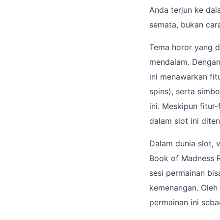
Anda terjun ke dal
semata, bukan car
Tema horor yang d
mendalam. Dengan 
ini menawarkan fit
spins), serta simb
ini. Meskipun fitu
dalam slot ini dite
Dalam dunia slot, v
Book of Madness Roa
sesi permainan bis
kemenangan. Oleh 
permainan ini seb