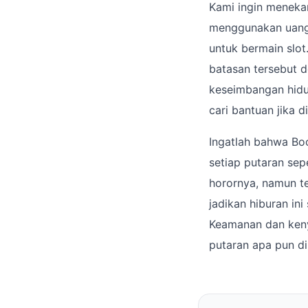
Kami ingin meneka
menggunakan uang 
untuk bermain slot
batasan tersebut 
keseimbangan hidup
cari bantuan jika d
Ingatlah bahwa Bo
setiap putaran sep
horornya, namun te
jadikan hiburan in
Keamanan dan keny
putaran apa pun d