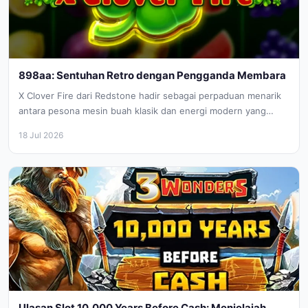
898aa: Sentuhan Retro dengan Pengganda Membara
X Clover Fire dari Redstone hadir sebagai perpaduan menarik
antara pesona mesin buah klasik dan energi modern yang
membara. Dirilis...
18 Jul 2026
Ulasan Slot 10,000 Years Before Cash: Menjelajah