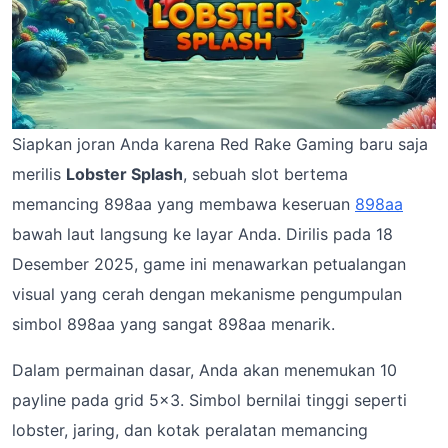
Siapkan joran Anda karena Red Rake Gaming baru saja
merilis
Lobster Splash
, sebuah slot bertema
memancing 898aa yang membawa keseruan
898aa
bawah laut langsung ke layar Anda. Dirilis pada 18
Desember 2025, game ini menawarkan petualangan
visual yang cerah dengan mekanisme pengumpulan
simbol 898aa yang sangat 898aa menarik.
Dalam permainan dasar, Anda akan menemukan 10
payline pada grid 5×3. Simbol bernilai tinggi seperti
lobster, jaring, dan kotak peralatan memancing