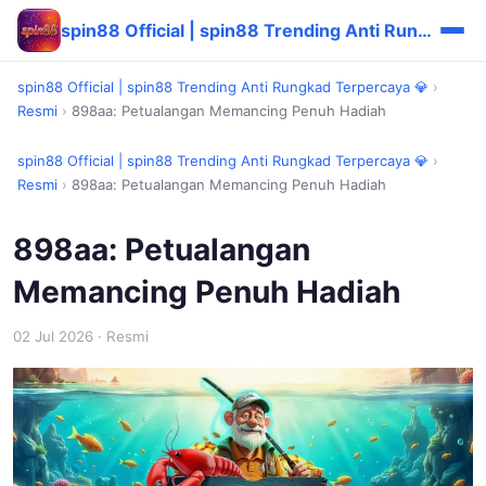
spin88 Official | spin88 Trending Anti Rungkad Terpercaya 💎
spin88 Official | spin88 Trending Anti Rungkad Terpercaya 💎
›
Resmi
›
898aa: Petualangan Memancing Penuh Hadiah
spin88 Official | spin88 Trending Anti Rungkad Terpercaya 💎
›
Resmi
›
898aa: Petualangan Memancing Penuh Hadiah
898aa: Petualangan
Memancing Penuh Hadiah
02 Jul 2026
· Resmi