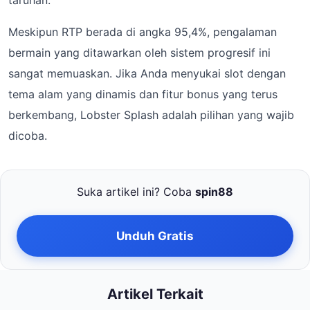
taruhan.
Meskipun RTP berada di angka 95,4%, pengalaman
bermain yang ditawarkan oleh sistem progresif ini
sangat memuaskan. Jika Anda menyukai slot dengan
tema alam yang dinamis dan fitur bonus yang terus
berkembang, Lobster Splash adalah pilihan yang wajib
dicoba.
Suka artikel ini? Coba
spin88
Unduh Gratis
Artikel Terkait